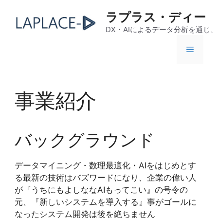
コ
ラプラス・ディー
ン
テ
DX・AIによるデータ分析を通じ
ン
メ
ツ
へ
ス
ニ
キ
事業紹介
ッ
ュ
プ
バックグラウンド
ー
データマイニング・数理最適化・AIをはじめとす
る最新の技術はバズワードになり、企業の偉い人
が『うちにもよしななAIもってこい』の号令の
元、『新しいシステムを導入する』事がゴールに
なったシステム開発は後を絶ちません