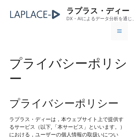
コ
ラプラス・ディー
ン
テ
DX・AIによるデータ分析を通じ
ン
メ
ツ
へ
ス
ニ
キ
プライバシーポリシ
ッ
ュ
プ
ー
ー
プライバシーポリシー
ラプラス・ディーは，本ウェブサイト上で提供す
るサービス（以下,「本サービス」といいます。）
における，ユーザーの個人情報の取扱いについ