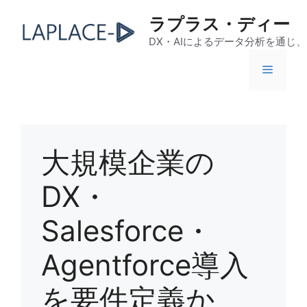
コ
ラプラス・ディー
ン
テ
DX・AIによるデータ分析を通じ
ン
メ
ツ
へ
ス
ニ
キ
ッ
大規模企業の
ュ
プ
DX・
ー
Salesforce・
Agentforce導入
を要件定義か