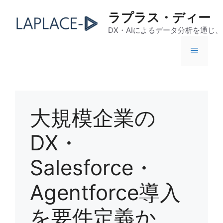
コ
ラプラス・ディー
ン
テ
DX・AIによるデータ分析を通じ
ン
メ
ツ
へ
ス
ニ
キ
ッ
大規模企業の
ュ
プ
DX・
ー
Salesforce・
Agentforce導入
を要件定義か