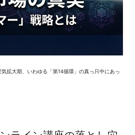
長景気拡大期、いわゆる「第14循環」の真っ只中にあっ
ンライン講座の落とし穴