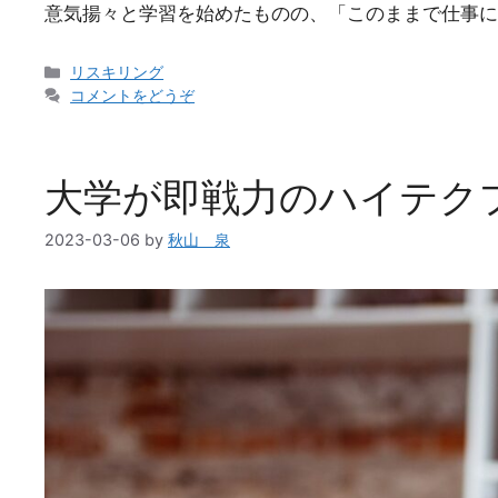
意気揚々と学習を始めたものの、「このままで仕事に
カ
リスキリング
テ
コメントをどうぞ
ゴ
リ
ー
大学が即戦力のハイテク
2023-03-06
by
秋山 泉