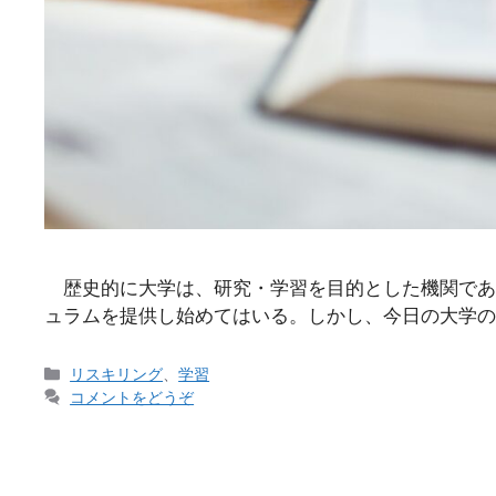
歴史的に大学は、研究・学習を目的とした機関であ
ュラムを提供し始めてはいる。しかし、今日の大学の多
カ
リスキリング
、
学習
テ
コメントをどうぞ
ゴ
リ
ー