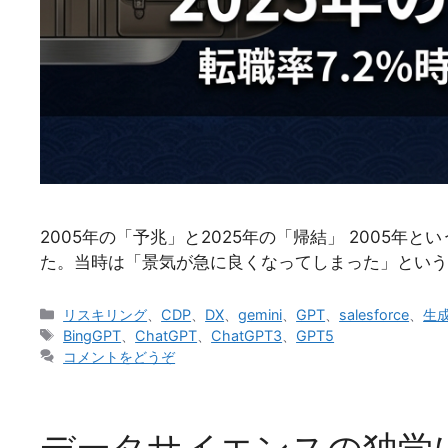
2005年の「予兆」と2025年の「帰結」 2005
た。当時は「景気が急に良くなってしまった」という
カ
リスキリング
、
CDP
、
DX
、
gemini
、
GPT
、
salesforce
、
生成
テ
タ
BingGPT
、
ChatGPT
、
ChatGPT3
、
GPT5
ゴ
グ
コメントをどうぞ
リ
ー
データサイエンスの独学