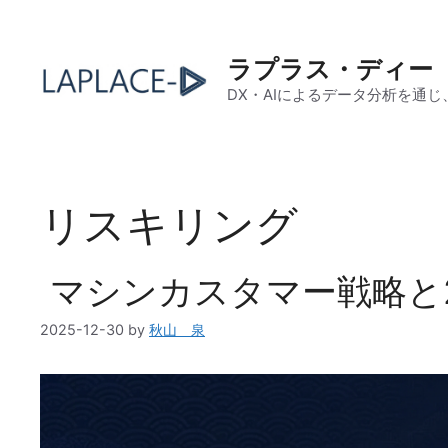
コ
ン
テ
ラプラス・ディー
ン
DX・AIによるデータ分析を通
ツ
へ
ス
キ
リスキリング
ッ
プ
マシンカスタマー戦略と2
2025-12-30
by
秋山 泉