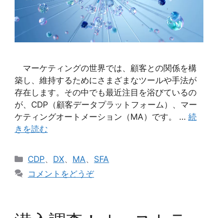
マーケティングの世界では、顧客との関係を構
築し、維持するためにさまざまなツールや手法が
存在します。その中でも最近注目を浴びているの
が、CDP（顧客データプラットフォーム）、マー
ケティングオートメーション（MA）です。 …
続
きを読む
カ
CDP
、
DX
、
MA
、
SFA
テ
コメントをどうぞ
ゴ
リ
ー