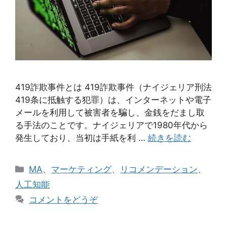
419詐欺事件とは 419詐欺事件（ナイジェリア刑法
419条に抵触する犯罪）は、インターネットや電子
メールを利用して被害者を騙し、金銭をだまし取
る手法のことです。ナイジェリアで1980年代から
発生しており、当初は手紙を利 …
続きを読む
カ
MA
、
マーケティング
、
リコメンデーション
、
テ
人工知能
ゴ
コメントをどうぞ
リ
ー