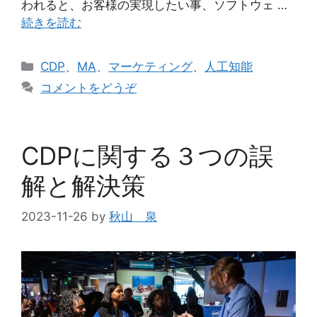
われると、お客様の実現したい事、ソフトウェ …
続きを読む
カ
CDP
、
MA
、
マーケティング
、
人工知能
テ
コメントをどうぞ
ゴ
リ
ー
CDPに関する３つの誤
解と解決策
2023-11-26
by
秋山 泉