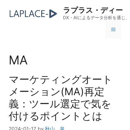
コ
ラプラス・ディー
ン
テ
DX・AIによるデータ分析を通じ
ン
メ
ツ
へ
ス
ニ
キ
MA
ッ
ュ
プ
マーケティングオート
ー
メーション(MA)再定
義：ツール選定で気を
付けるポイントとは
2024-01-17
by
秋山 泉