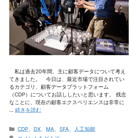
私は過去20年間、主に顧客データについて考え
てきました。 今日は、最近市場で注目されてい
るカテゴリ、顧客データプラットフォーム
（CDP）についてお話ししたいと思います。 残念
なことに、現在の顧客エクスペリエンスは非常に
…
続きを読む
カ
CDP
、
DX
、
MA
、
SFA
、
人工知能
テ