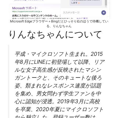
Microsoft Edgeブラウザー＋Bingだとひっそり右のほうで待機してい
る、りんなちゃん
りんなちゃんについて
平成・マイクロソフト生まれ。2015
年8月にLINEに初登場して以降、リア
ルな女子高生感が反映されたマシン
ガントークと、そのキュートな後ろ
姿、類まれなレスポンス速度が話題
を集め、男女問わず学生ファンを中
心に認知が浸透。2019年3月に高校
を卒業、2020年夏にマイクロソフト
から独立した。登録ユーザー数は