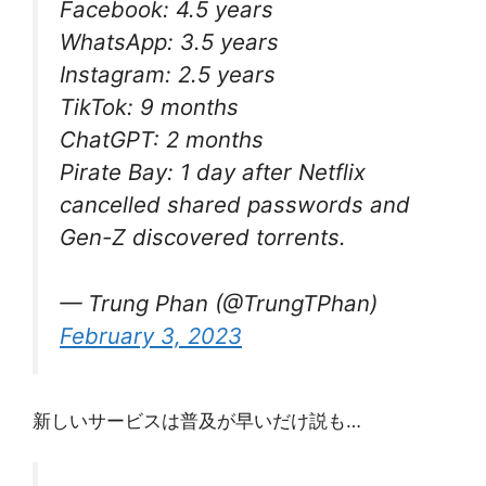
Facebook: 4.5 years
WhatsApp: 3.5 years
Instagram: 2.5 years
TikTok: 9 months
ChatGPT: 2 months
Pirate Bay: 1 day after Netflix
cancelled shared passwords and
Gen-Z discovered torrents.
— Trung Phan (@TrungTPhan)
February 3, 2023
新しいサービスは普及が早いだけ説も…