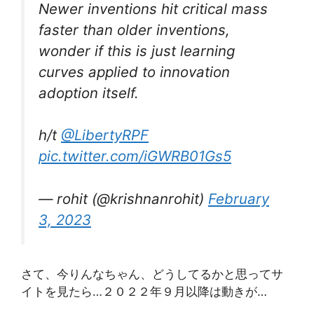
Newer inventions hit critical mass
faster than older inventions,
wonder if this is just learning
curves applied to innovation
adoption itself.
h/t
@LibertyRPF
pic.twitter.com/iGWRB01Gs5
— rohit (@krishnanrohit)
February
3, 2023
さて、今りんなちゃん、どうしてるかと思ってサ
イトを見たら…２０２２年９月以降は動きが…