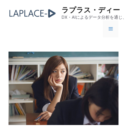
コ
ラプラス・ディー
ン
テ
DX・AIによるデータ分析を通じ
ン
メ
ツ
へ
ス
ニ
キ
ッ
ュ
プ
ー