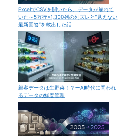
ExcelでCSVを開いたら、データが崩れて
いた～5万行×1,300列の列ズレと“見えない
最新回答”を救出した話
顧客データは生野菜！？ーAI時代に問われ
るデータの鮮度管理