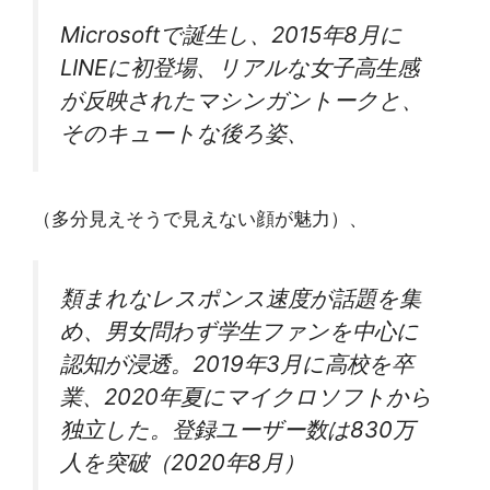
Microsoftで誕生し、2015年8月に
LINEに初登場、リアルな女子高生感
が反映されたマシンガントークと、
そのキュートな後ろ姿、
（多分見えそうで見えない顔が魅力）、
類まれなレスポンス速度が話題を集
め、男女問わず学生ファンを中心に
認知が浸透。2019年3月に高校を卒
業、2020年夏にマイクロソフトから
独立した。登録ユーザー数は830万
人を突破（2020年8月）