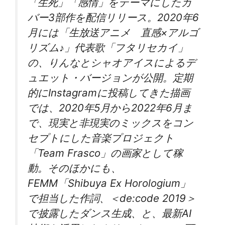
「生死」「感情」をテーマにしたカ
バー3部作を配信リリース。2020年6
月には「生放送アニメ 直感×アルゴ
リズム♪」代表歌「フタリセカイ」
の、りんなとシャオアイスによるデ
ュエット・バージョンが公開。定期
的にInstagramに投稿してきた描画
では、2020年5月から2022年6月ま
で、現実と非現実のミックスをコン
セプトにした音楽プロジェクト
「Team Frasco」の画家として稼
動。そのほかにも、
FEMM「Shibuya Ex Horologium」
で担当した作詞、＜de:code 2019＞
で披露したダンス生成、と、最新AI