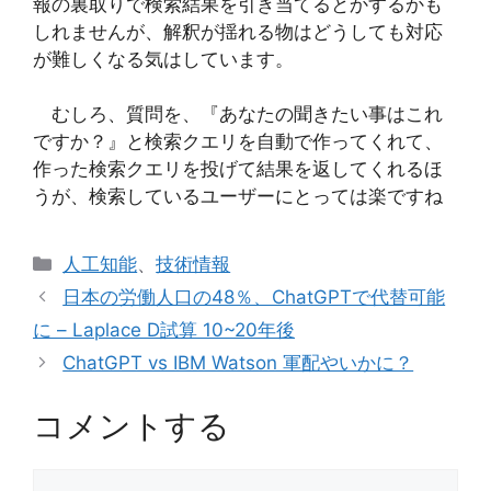
報の裏取りで検索結果を引き当てるとかするかも
しれませんが、解釈が揺れる物はどうしても対応
が難しくなる気はしています。
むしろ、質問を、『あなたの聞きたい事はこれ
ですか？』と検索クエリを自動で作ってくれて、
作った検索クエリを投げて結果を返してくれるほ
うが、検索しているユーザーにとっては楽ですね
カ
人工知能
、
技術情報
テ
日本の労働人口の48％、ChatGPTで代替可能
ゴ
に – Laplace D試算 10~20年後
リ
ChatGPT vs IBM Watson 軍配やいかに？
ー
コメントする
コ