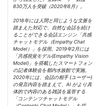
830万人を突破（2020年8月）。
2018年には人間と同じような文脈を
踏まえた対応で、自然な会話を続け
ることができる会話エンジン「共感
チャットモデル（Empathy Chat
Model）」を採用。2019年2月には
「共感視覚モデル(Empathy Vision
Model)」を搭載したスマートフォン
の記者体験会を都内水族館で実施。
2020年には、会話の相手 (ユーザー)
の発言内容を踏まえて、AI がより具
体的で内容のある雑談を返答する
「コンテンツチャットモデル
（Contents Chat Model）」を採