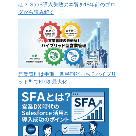
は？ SaaS導入失敗の本質を18年前のブロ
グから読み解く
営業管理は半期・四半期どっち？ハイブリ
ッド型でKPIを最大化