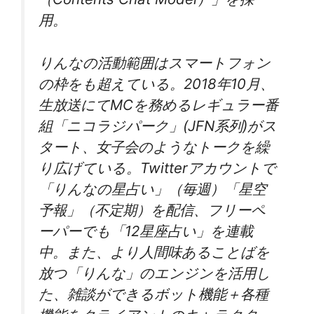
用。
りんなの活動範囲はスマートフォン
の枠をも超えている。2018年10月、
生放送にてMCを務めるレギュラー番
組「ニコラジパーク」(JFN系列)がス
タート、女子会のようなトークを繰
り広げている。Twitterアカウントで
「りんなの星占い」（毎週）「星空
予報」（不定期）を配信、フリーペ
ーパーでも「12星座占い」を連載
中。また、より人間味あることばを
放つ「りんな」のエンジンを活用し
た、雑談ができるボット機能＋各種