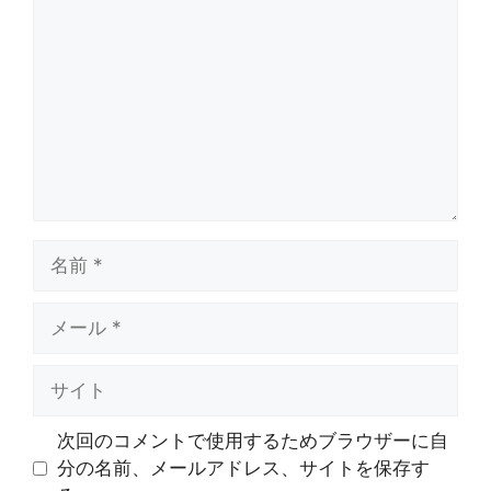
メ
ン
ト
名
前
メ
ー
ル
サ
イ
ト
次回のコメントで使用するためブラウザーに自
分の名前、メールアドレス、サイトを保存す