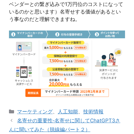
ベンダーとの繋ぎ込みで1万円位のコストになって
いるのかと思います）名寄せする価値があるとい
う事なのだと理解できますね。
カ
マーケティング
、
人工知能
、
技術情報
テ
名寄せの重要性‐名寄せに関してChatGPT3さ
ゴ
んに聞いてみた（脱線編パート２）
リ