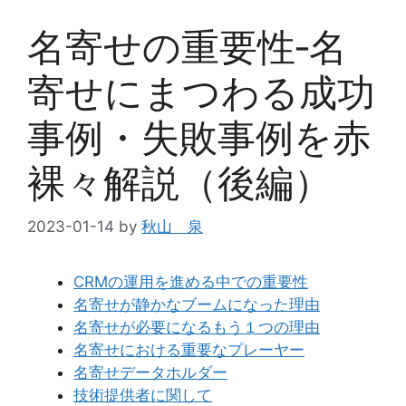
名寄せの重要性‐名
寄せにまつわる成功
事例・失敗事例を赤
裸々解説（後編）
2023-01-14
by
秋山 泉
CRMの運用を進める中での重要性
名寄せが静かなブームになった理由
名寄せが必要になるもう１つの理由
名寄せにおける重要なプレーヤー
名寄せデータホルダー
技術提供者に関して