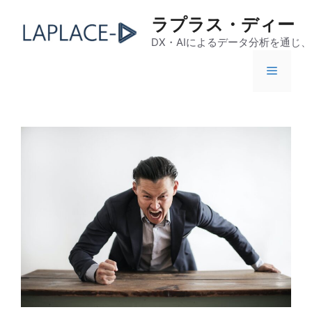
コ
ラプラス・ディー
ン
テ
DX・AIによるデータ分析を通じ
ン
メ
ツ
へ
ス
ニ
キ
ッ
ュ
プ
ー