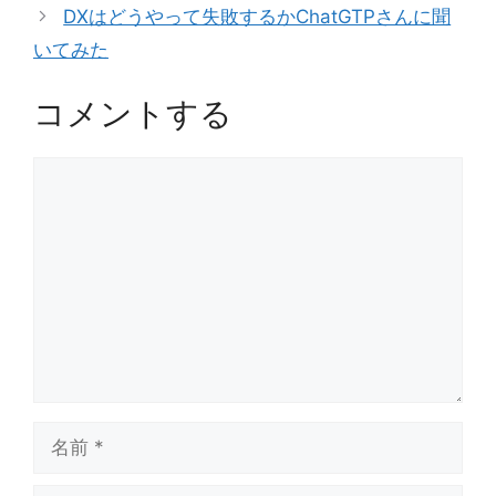
DXはどうやって失敗するかChatGTPさんに聞
ー
いてみた
コメントする
コ
メ
ン
ト
名
前