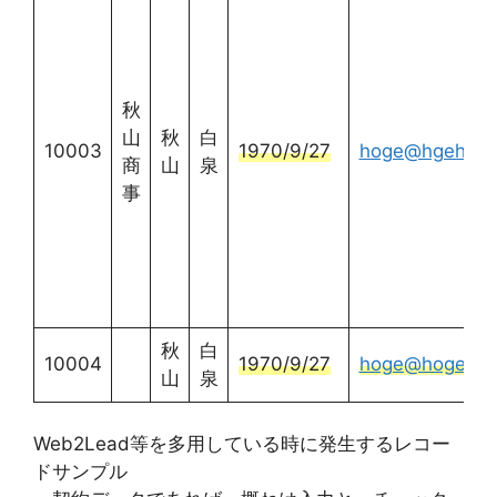
秋
山
秋
白
10003
1970/9/27
hoge@hgehog.
商
山
泉
事
秋
白
10004
1970/9/27
hoge@hogehog
山
泉
Web2Lead等を多用している時に発生するレコー
ドサンプル