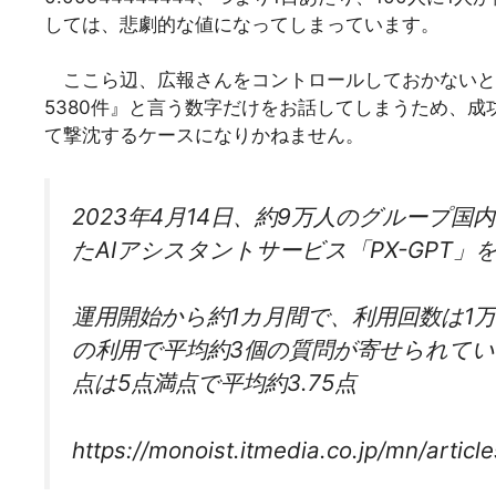
しては、悲劇的な値になってしまっています。
ここら辺、広報さんをコントロールしておかないと、
5380件』と言う数字だけをお話してしまうため、成
て撃沈するケースになりかねません。
2023年4月14日、約9万人のグループ国
たAIアシスタントサービス「PX-GPT
運用開始から約1カ月間で、利用回数は1万7
の利用で平均約3個の質問が寄せられている
点は5点満点で平均約3.75点
https://monoist.itmedia.co.jp/mn/artic