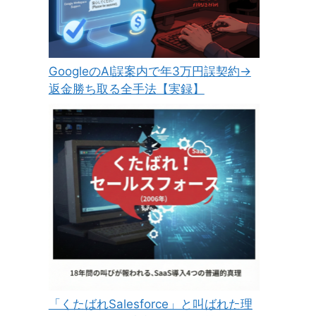
GoogleのAI誤案内で年3万円誤契約→
返金勝ち取る全手法【実録】
「くたばれSalesforce」と叫ばれた理