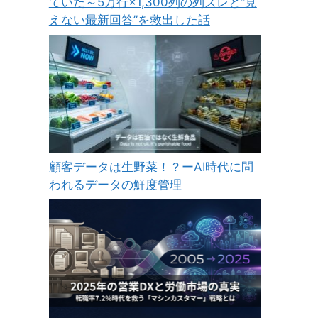
ていた～5万行×1,300列の列ズレと“見
えない最新回答”を救出した話
顧客データは生野菜！？ーAI時代に問
われるデータの鮮度管理