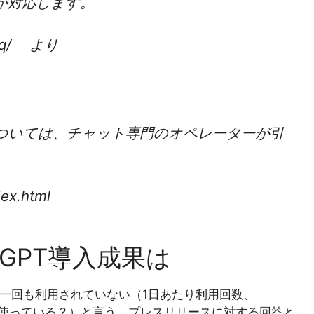
が対応します。
s/iq/ より
ついては、チャット専門のオペレーターが引
dex.html
さんのGPT導入成果は
一回も利用されていない（1日あたり利用回数、
に1人が使っている？）と言う、プレスリリースに対する回答と