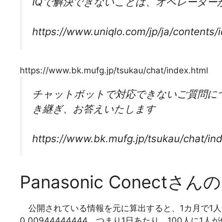
IQで解決できないことは、オペレーター
https://www.uniqlo.com/jp/ja/content
https://www.bk.mufg.jp/tsukau/chat/index.html
チャットボットで対応できないご質問に
き継ぎ、お答えいたします
https://www.bk.mufg.jp/tsukau/chat/in
Panasonic Conect
公開されている情報を元に算出すると、1カ月で1人
0.00944444444、つまり1日あたり、100人