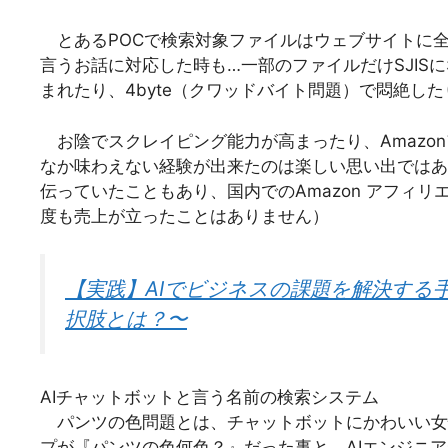
とあるPOCで検索対象ファイルはウェブサイトに
言うお話に対応した時も…一部のファイルだけSJISに
まれたり、4byte（クワッドバイト問題）で悶絶し
お陰でスクレイピング能力が高まったり、Amazon
なか味わえない経験が出来たのは楽しい思い出ではあり
伝っていたこともあり、国内でのAmazon アフィリ
度も売上が立ったことはありません）
【実践】AIでビジネスの課題を解決する
択肢とは？〜
AIチャットボットと言う名前の検索システム
パンツの色問題とは、チャットボットにかわいい女
プが『パンツの色何色？』だった事と、AIエンジニア