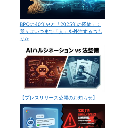
BPOの40年史と「2025年の怪物」：
我々はいつまで「人」を外注するつも
りか
【プレスリリース公開のお知らせ】