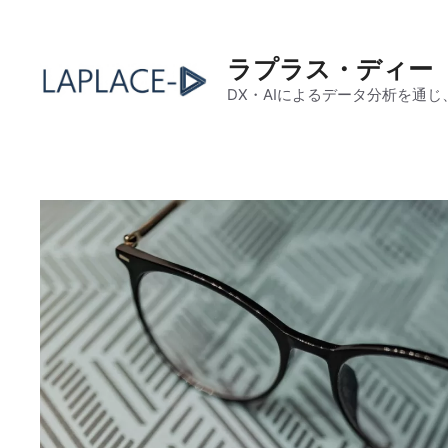
コ
ン
テ
ラプラス・ディー
ン
DX・AIによるデータ分析を通
ツ
へ
ス
キ
ッ
プ