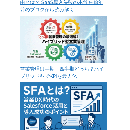
由とは？ SaaS導入失敗の本質を18年
前のブログから読み解く
営業管理は半期・四半期どっち？ハイ
ブリッド型でKPIを最大化