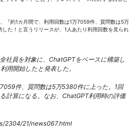
『約1カ月間で、利用回数は1万7059件、質問数は5万
功した！と言うリリースが、1人あたり利用回数を見られ
内全社員を対象に、ChatGPTをベースに構築し
」を利用開始したと発表した。
059件、質問数は5万5380件に上った。1回
計算になる。なお、ChatGPT利用時の評価
les/2304/21/news067.html